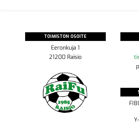
TOIMISTON OSOITE
Eeronkuja 1
21200 Raisio
ti
p
FI8
Y