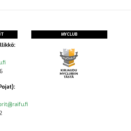
ÖT
MYCLUB
likkö:
.fi
6
ojat):
rit@raifu.fi
2