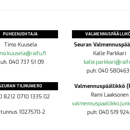
PUHEENJOHTAJA
VALMENNUSPÄÄLLIK
Timo Kuusela
Seuran Valmennuspääl
mo.kuusela@raifu.fi
Kalle Parkkari
uh. 040 737 51 09
kalle.parkkari@raifu
puh: 040 580463
Valmennuspäällikkö (P
SEURAN TILINUMERO
Rami Laaksonen
0 8212 0710 1335 02
valmennuspaallikko.junio
-tunnus
1027570-2
puh: 040 519 924