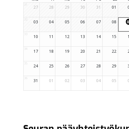
Seuran pääyhteistyöku