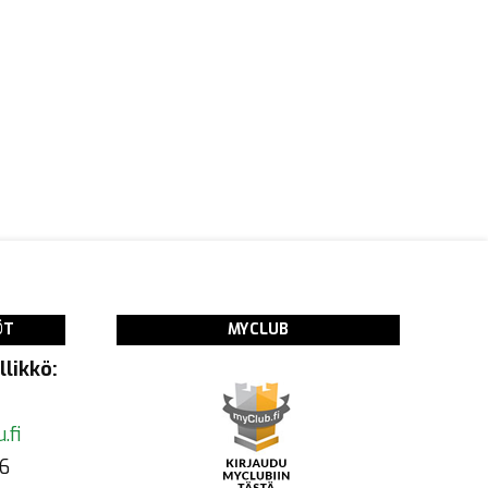
ÖT
MYCLUB
likkö:
.fi
6