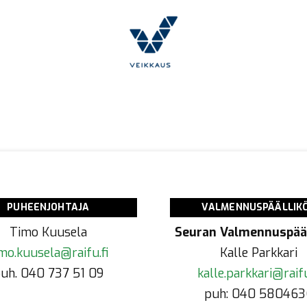
PUHEENJOHTAJA
VALMENNUSPÄÄLLIK
Timo Kuusela
Seuran Valmennuspääl
mo.kuusela@raifu.fi
Kalle Parkkari
uh. 040 737 51 09
kalle.parkkari@raifu
puh: 040 580463