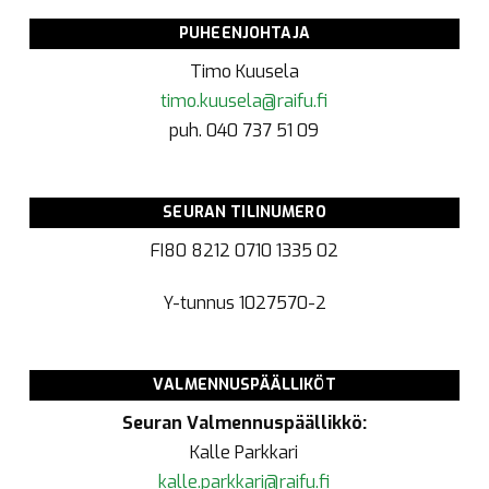
PUHEENJOHTAJA
Timo Kuusela
timo.kuusela@raifu.fi
puh. 040 737 51 09
SEURAN TILINUMERO
FI80 8212 0710 1335 02
Y-tunnus
1027570-2
VALMENNUSPÄÄLLIKÖT
Seuran Valmennuspäällikkö:
Kalle Parkkari
kalle.parkkari@raifu.fi