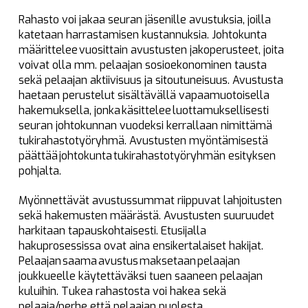
Rahasto voi jakaa seuran jäsenille avustuksia, joilla
katetaan harrastamisen kustannuksia. Johtokunta
määrittelee vuosittain avustusten jakoperusteet, joita
voivat olla mm. pelaajan sosioekonominen tausta
sekä pelaajan aktiivisuus ja sitoutuneisuus. Avustusta
haetaan perustelut sisältävällä vapaamuotoisella
hakemuksella, jonka käsittelee luottamuksellisesti
seuran johtokunnan vuodeksi kerrallaan nimittämä
tukirahastotyöryhmä. Avustusten myöntämisestä
päättää johtokunta tukirahastotyöryhmän esityksen
pohjalta.
Myönnettävät avustussummat riippuvat lahjoitusten
sekä hakemusten määrästä. Avustusten suuruudet
harkitaan tapauskohtaisesti. Etusijalla
hakuprosessissa ovat aina ensikertalaiset hakijat.
Pelaajan saama avustus maksetaan pelaajan
joukkueelle käytettäväksi tuen saaneen pelaajan
kuluihin. Tukea rahastosta voi hakea sekä
pelaaja/perhe että pelaajan puolesta