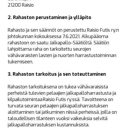
21200 Raisio
2. Rahaston perustaminen ja ylläpito
Rahasto ja sen säännöt on perustettu Raisio Futis ry:n
johtokunnan kokouksessa 7.6.2021. Alkupääoma
rahastoon on saatu Jalkapallo-Säätiöltä. Säätiön
lahjoittama raha on tarkoitettu seurojen
vähävaraisten lasten ja nuorten harrastustoiminnan
tukemiseen.
3. Rahaston tarkoitus ja sen toteuttaminen
Rahaston tarkoituksena on tukea vähävaraisista
perheistä tulevien pelaajien jalkapalloharrastusta ja
kilpailutoimintaa Raisio Futis ry:ssä. Tavoitteena on
turvata seuran pelaajien jalkapalloharrastuksen
aloittaminen tai jatkuminen niissä perheissä, joilla on
taloudellisen tilanteen vuoksi vaikeuksia selvitä
jalkapalloharrastuksen kustannuksista.