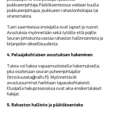
joukkueenjohtaja. Päätöksenteossa voidaan kuulla
joukkueenjohtajaa, joukkueen rahastonhoitajaa tai
viranomaista.
Tuen saamisessa ensisijalla ovat lapset ja nuoret.
Avustuksia myönnetään sekä tytöille että pojille.
Seuran johtokunta vastaa rahaston hallinnoinnista ja
kirjanpidon oikeellisuudesta.
4. Pelaajakohtaisen avustuksen hakeminen
Tukea voi hakea vapaamuotoisella hakemuksella,
joka osoitetaan seuran puheenjohtajalle
(timo.kuusela@raifu.fi). Myönnettävät
avustussummat harkitaan tapauskohtaisesti.
Etusijalla hakuprosessissa ovat aina ensikertalaiset
hakijat.
5. Rahaston hallinto ja päätöksenteko