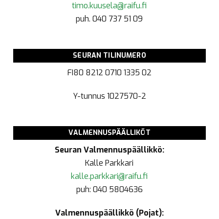
timo.kuusela@raifu.fi
puh. 040 737 51 09
SEURAN TILINUMERO
FI80 8212 0710 1335 02
Y-tunnus
1027570-2
VALMENNUSPÄÄLLIKÖT
Seuran Valmennuspäällikkö:
Kalle Parkkari
kalle.parkkari@raifu.fi
puh: 040 5804636
Valmennuspäällikkö (Pojat):