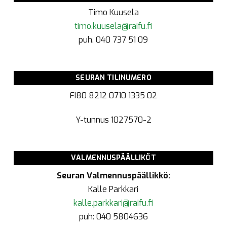
Timo Kuusela
timo.kuusela@raifu.fi
puh. 040 737 51 09
SEURAN TILINUMERO
FI80 8212 0710 1335 02
Y-tunnus
1027570-2
VALMENNUSPÄÄLLIKÖT
Seuran Valmennuspäällikkö:
Kalle Parkkari
kalle.parkkari@raifu.fi
puh: 040 5804636