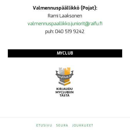
Valmennuspäällikkö (Pojat):
Rami Laaksonen
valmennuspaallikko.juniorit@raifu.fi
puh: 040 519 9242
MYCLUB
ETUSIVU
SEURA
JOUKKUEET