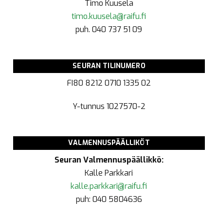
Timo Kuusela
timo.kuusela@raifu.fi
puh. 040 737 51 09
SEURAN TILINUMERO
FI80 8212 0710 1335 02
Y-tunnus
1027570-2
VALMENNUSPÄÄLLIKÖT
Seuran Valmennuspäällikkö:
Kalle Parkkari
kalle.parkkari@raifu.fi
puh: 040 5804636