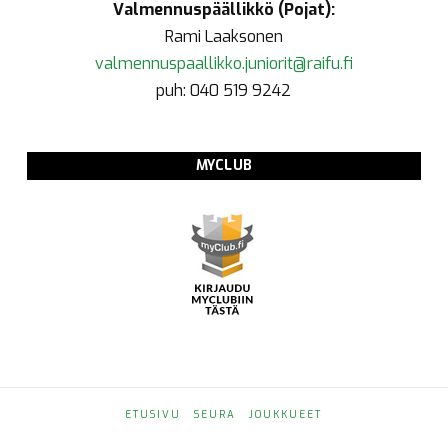
Valmennuspäällikkö (Pojat):
Rami Laaksonen
valmennuspaallikko.juniorit@raifu.fi
puh: 040 519 9242
MYCLUB
ETUSIVU
SEURA
JOUKKUEET