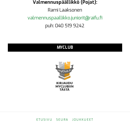
Valmennuspäällikkö (Pojat):
Rami Laaksonen
valmennuspaallikko.juniorit@raifu.fi
puh: 040 519 9242
MYCLUB
ETUSIVU
SEURA
JOUKKUEET