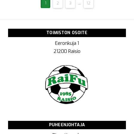
1
2
3
...
12
TOIMISTON OSOITE
Eeronkuja 1
21200 Raisio
PUHEENJOHTAJA