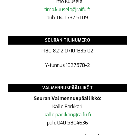
Timo Kuusela
timo.kuusela@raifu.fi
puh. 040 737 51 09
SEURAN TILINUMERO
FI80 8212 0710 1335 02
Y-tunnus
1027570-2
VALMENNUSPÄÄLLIKÖT
Seuran Valmennuspäällikkö:
Kalle Parkkari
kalle.parkkari@raifu.fi
puh: 040 5804636