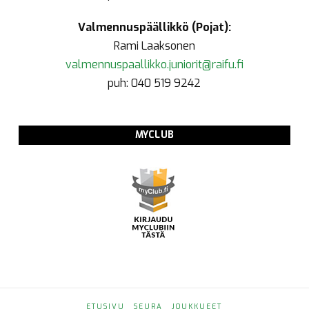
Valmennuspäällikkö (Pojat):
Rami Laaksonen
valmennuspaallikko.juniorit@raifu.fi
puh: 040 519 9242
MYCLUB
ETUSIVU
SEURA
JOUKKUEET