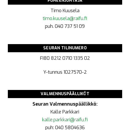
PUHEENJOHTAJA
Timo Kuusela
timo.kuusela@raifu.fi
puh. 040 737 51 09
SEURAN TILINUMERO
FI80 8212 0710 1335 02
Y-tunnus
1027570-2
VALMENNUSPÄÄLLIKÖT
Seuran Valmennuspäällikkö:
Kalle Parkkari
kalle.parkkari@raifu.fi
puh: 040 5804636