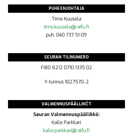
PUHEENJOHTAJA
Timo Kuusela
timo.kuusela@raifu.fi
puh. 040 737 51 09
SEURAN TILINUMERO
FI80 8212 0710 1335 02
Y-tunnus
1027570-2
VALMENNUSPÄÄLLIKÖT
Seuran Valmennuspäällikkö:
Kalle Parkkari
kalle.parkkari@raifu.fi