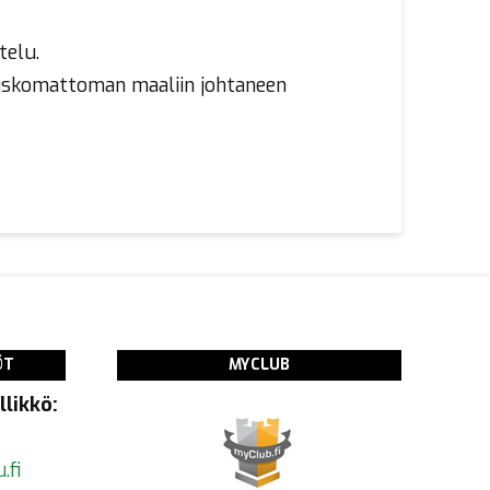
telu.
n uskomattoman maaliin johtaneen
ÖT
MYCLUB
likkö:
.fi