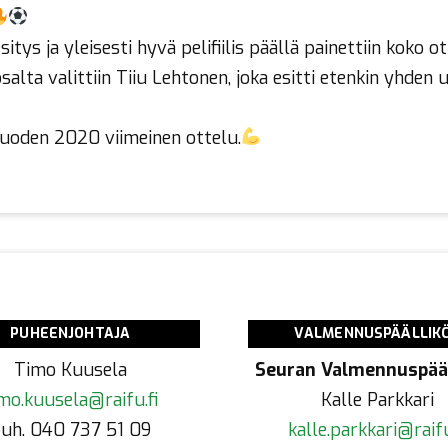
ys ja yleisesti hyvä pelifiilis päällä painettiin koko ot
salta valittiin Tiiu Lehtonen, joka esitti etenkin yhde
vuoden 2020 viimeinen ottelu.
PUHEENJOHTAJA
VALMENNUSPÄÄLLIK
Timo Kuusela
Seuran Valmennuspääl
mo.kuusela@raifu.fi
Kalle Parkkari
uh. 040 737 51 09
kalle.parkkari@raifu