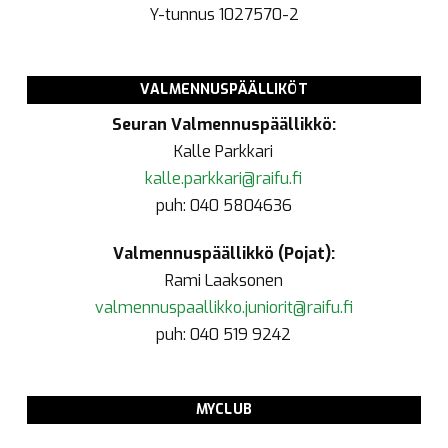
Y-tunnus
1027570-2
VALMENNUSPÄÄLLIKÖT
Seuran Valmennuspäällikkö:
Kalle Parkkari
kalle.parkkari@raifu.fi
puh: 040 5804636
Valmennuspäällikkö (Pojat):
Rami Laaksonen
valmennuspaallikko.juniorit@raifu.fi
puh: 040 519 9242
MYCLUB