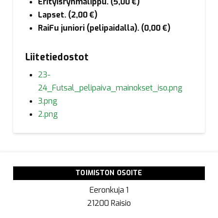
Erityisryhmälippu. (5,00 €)
Lapset. (2,00 €)
RaiFu juniori (pelipaidalla). (0,00 €)
Liitetiedostot
23-
24_Futsal_pelipaiva_mainokset_iso.png
3.png
2.png
TOIMISTON OSOITE
Eeronkuja 1
21200 Raisio