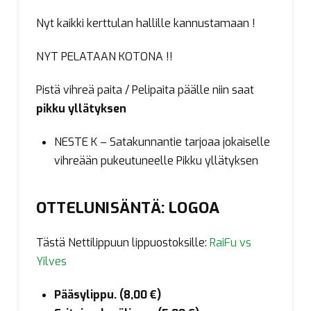
Nyt kaikki kerttulan hallille kannustamaan !
NYT PELATAAN KOTONA !!
Pistä vihreä paita / Pelipaita päälle niin saat
pikku yllätyksen
NESTE K – Satakunnantie tarjoaa jokaiselle
vihreään pukeutuneelle Pikku yllätyksen
OTTELUNISÄNTÄ: LOGOA
Tästä Nettilippuun lippuostoksille:
RaiFu vs
Yilves
Pääsylippu. (8,00 €)