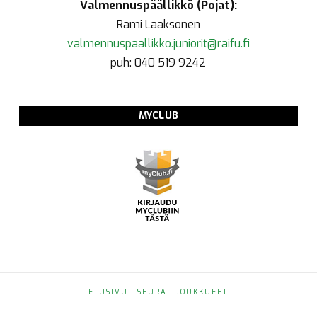
Valmennuspäällikkö (Pojat):
Rami Laaksonen
valmennuspaallikko.juniorit@raifu.fi
puh: 040 519 9242
MYCLUB
ETUSIVU
SEURA
JOUKKUEET