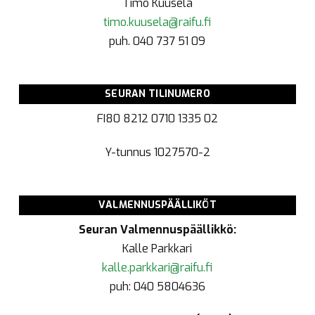
Timo Kuusela
timo.kuusela@raifu.fi
puh. 040 737 51 09
SEURAN TILINUMERO
FI80 8212 0710 1335 02
Y-tunnus
1027570-2
VALMENNUSPÄÄLLIKÖT
Seuran Valmennuspäällikkö:
Kalle Parkkari
kalle.parkkari@raifu.fi
puh: 040 5804636