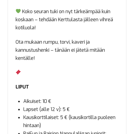
Koko seuran tuki on nyt tärkeämpää kuin
koskaan – tehdään Kerttulasta jälleen vihreä
kotiluola!
Ota mukaan rumpu, torvi, kaveri ja
kannustushenki – tänään ei jätetä mitään
kentälle!
LIPUT
Aikuiset: 10 €
Lapset (alle 12 v): 5 €
Kausikorttilaiset: 5 € (kausikortilla puoleen
hintaan)
RaiFun ja Raision Nappulaliigan juniorit: