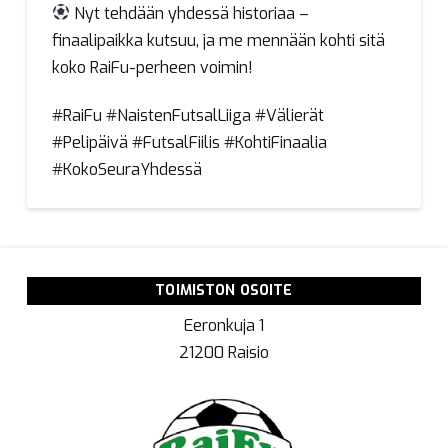
Nyt tehdään yhdessä historiaa –
finaalipaikka kutsuu, ja me mennään kohti sitä
koko RaiFu-perheen voimin!
#RaiFu #NaistenFutsalLiiga #Välierät
#Pelipäivä #FutsalFiilis #KohtiFinaalia
#KokoSeuraYhdessä
TOIMISTON OSOITE
Eeronkuja 1
21200 Raisio