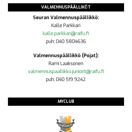
VALMENNUSPÄÄLLIKÖT
Seuran Valmennuspäällikkö:
Kalle Parkkari
kalle.parkkari@raifu.fi
puh: 040 5804636
Valmennuspäällikkö (Pojat):
Rami Laaksonen
valmennuspaallikko.juniorit@raifu.fi
puh: 040 519 9242
MYCLUB