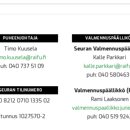
PUHEENJOHTAJA
VALMENNUSPÄÄLLIK
Timo Kuusela
Seuran Valmennuspääl
mo.kuusela@raifu.fi
Kalle Parkkari
uh. 040 737 51 09
kalle.parkkari@raifu
puh: 040 580463
Valmennuspäällikkö (P
SEURAN TILINUMERO
Rami Laaksonen
0 8212 0710 1335 02
valmennuspaallikko.junio
-tunnus
1027570-2
puh: 040 519 924