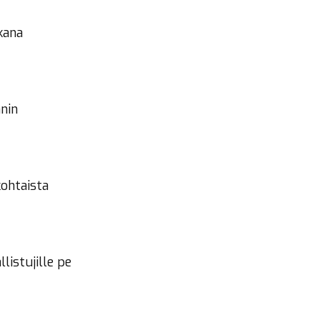
ikana
nnin
kohtaista
listujille pe