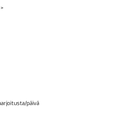
=>
harjoitusta/päivä