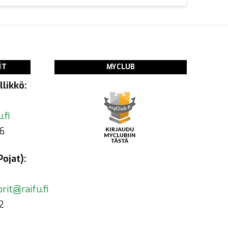
ÖT
MYCLUB
likkö:
.fi
6
ojat):
rit@raifu.fi
2