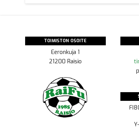
TOIMISTON OSOITE
Eeronkuja 1
21200 Raisio
ti
p
FI8
Y