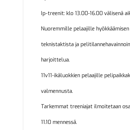
Ip-treenit: klo 13.00-16.00 välisenä a
Nuoremmille pelaajille hyökkäämisen
teknistaktista ja pelitilannehavainnoi
harjoittelua.
11v11-ikäluokkien pelaajille pelipaikka
valmennusta.
Tarkemmat treeniajat ilmoitetaan osal
11.10 mennessä.