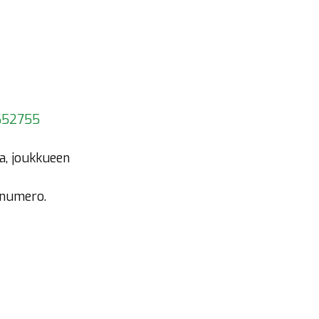
7652755
ra, joukkueen
nnumero.