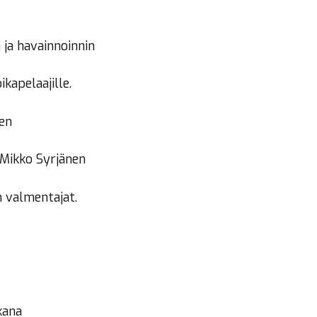
ja havainnoinnin
apelaajille.
ten
 Mikko Syrjänen
 valmentajat.
kana