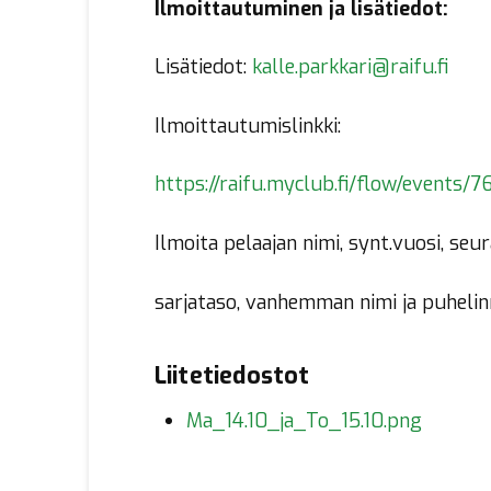
Ilmoittautuminen ja lisätiedot:
Lisätiedot:
kalle.parkkari@raifu.fi
Ilmoittautumislinkki:
https://raifu.myclub.fi/flow/events/
Ilmoita pelaajan nimi, synt.vuosi, seu
sarjataso, vanhemman nimi ja puheli
Liitetiedostot
Ma_14.10_ja_To_15.10.png