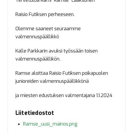
Tervetuloa Rami ”Ramse” Laaksonen
Raisio Futiksen perheeseen.
Olemme saaneet seuraamme
valmennuspäällikkö
Kalle Parkkarin avuksi työssään toisen
valmennuspäällikön.
Ramse aloittaa Raisio Futiksen poikapuolen
junioreiden valmennuspäällikkönä
ja miesten edustuksen valmentajana 1.1.2024
Liitetiedostot
Ramse_uusi_mainos.png