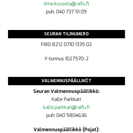
timo.kuusela@raifu.fi
puh. 040 737 51 09
SEURAN TILINUMERO
FI80 8212 0710 1335 02
Y-tunnus
1027570-2
VALMENNUSPÄÄLLIKÖT
Seuran Valmennuspäällikkö:
Kalle Parkkari
kalle.parkkari@raifu.fi
puh: 040 5804636
Valmennuspäällikkö (Pojat):