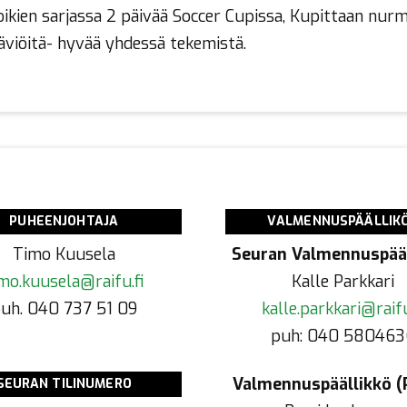
ikien sarjassa 2 päivää Soccer Cupissa, Kupittaan nurmi
 häviöitä- hyvää yhdessä tekemistä.
PUHEENJOHTAJA
VALMENNUSPÄÄLLIK
Timo Kuusela
Seuran Valmennuspääl
mo.kuusela@raifu.fi
Kalle Parkkari
uh. 040 737 51 09
kalle.parkkari@raifu
puh: 040 580463
Valmennuspäällikkö (P
SEURAN TILINUMERO