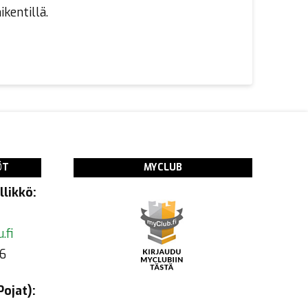
kentillä.
ÖT
MYCLUB
likkö:
.fi
6
ojat):