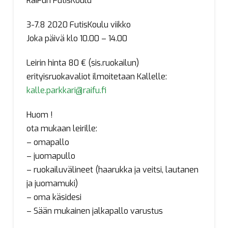
RaiFun FutisKoulu
3-7.8 2020 FutisKoulu viikko
Joka päivä klo 10.00 – 14.00
Leirin hinta 80 € (sis.ruokailun)
erityisruokavaliot ilmoitetaan Kallelle:
kalle.parkkari@raifu.fi
Huom !
ota mukaan leirille:
– omapallo
– juomapullo
– ruokailuvälineet (haarukka ja veitsi, lautanen
ja juomamuki)
– oma käsidesi
– Sään mukainen jalkapallo varustus