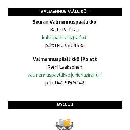
VALMENNUSPÄÄLLIKÖT
Seuran Valmennuspäällikkö:
Kalle Parkkari
kalle.parkkari@raifu.fi
puh: 040 5804636
Valmennuspäällikkö (Pojat):
Rami Laaksonen
valmennuspaallikko.juniorit@raifu.fi
puh: 040 519 9242
MYCLUB