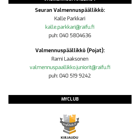
Seuran Valmennuspäällikkö:
Kalle Parkkari
kalle.parkkari@raifu.fi
puh: 040 5804636
Valmennuspäällikkö (Pojat):
Rami Laaksonen
valmennuspaallikko.juniorit@raifu.fi
puh: 040 519 9242
MYCLUB