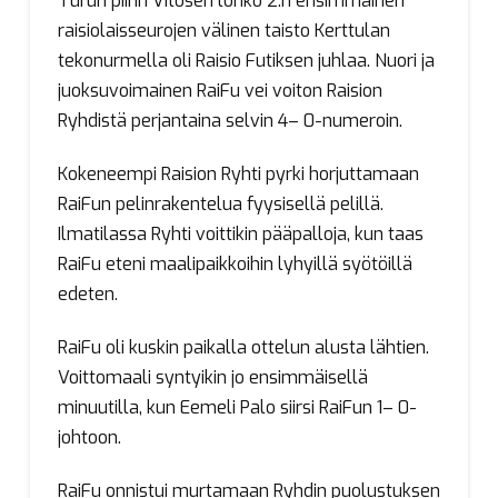
Turun piirin Vitosen lohko 2:n ensimmäinen
raisiolaisseurojen välinen taisto Kerttulan
tekonurmella oli Raisio Futiksen juhlaa. Nuori ja
juoksuvoimainen RaiFu vei voiton Raision
Ryhdistä perjantaina selvin 4– 0-numeroin.
Kokeneempi Raision Ryhti pyrki horjuttamaan
RaiFun pelinrakentelua fyysisellä pelillä.
Ilmatilassa Ryhti voittikin pääpalloja, kun taas
RaiFu eteni maalipaikkoihin lyhyillä syötöillä
edeten.
RaiFu oli kuskin paikalla ottelun alusta lähtien.
Voittomaali syntyikin jo ensimmäisellä
minuutilla, kun Eemeli Palo siirsi RaiFun 1– 0-
johtoon.
RaiFu onnistui murtamaan Ryhdin puolustuksen