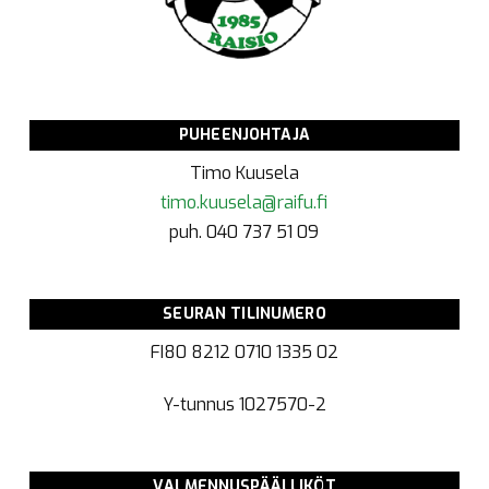
PUHEENJOHTAJA
Timo Kuusela
timo.kuusela@raifu.fi
puh. 040 737 51 09
SEURAN TILINUMERO
FI80 8212 0710 1335 02
Y-tunnus
1027570-2
VALMENNUSPÄÄLLIKÖT