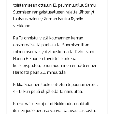
toistamiseen ottelun 13. peliminuutilla. Samu
Suomisen rangaistusalueen rajalta lähtenyt
laukaus painui yläriman kautta Ryhdin
verkkoon.
RaiFu onnistui vielä kolmannen kerran
ensimmäisellä puoliajalla. Suomisen illan
toinen osuma syntyi puskemalla. Ryhti-vahti
Hannu Heinonen tavoitteli korkeaa
keskityspalloa, johon Suominen ennätti ennen
Heinosta pelin 20. minuutilla.
Erkka Saarinen laukoi ottelun loppunumeroiksi
4– 0, kun peliä oli jäljellä 10 minuuttia.
RaiFu-valmentaja Jari Nokkoudenmäki oli
iloinen joukkueensa vahvasta avausjaksosta.