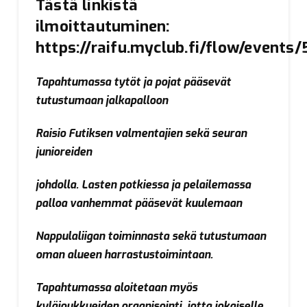
Tästä linkistä
ilmoittautuminen:
https://raifu.myclub.fi/flow/events
Tapahtumassa tytöt ja pojat pääsevät
tutustumaan jalkapalloon
Raisio Futiksen valmentajien sekä seuran
junioreiden
johdolla. Lasten potkiessa ja pelailemassa
palloa vanhemmat pääsevät kuulemaan
Nappulaliigan toiminnasta sekä tutustumaan
oman alueen harrastustoimintaan.
Tapahtumassa aloitetaan myös
kyläjoukkueiden organisointi, jotta jokaiselle