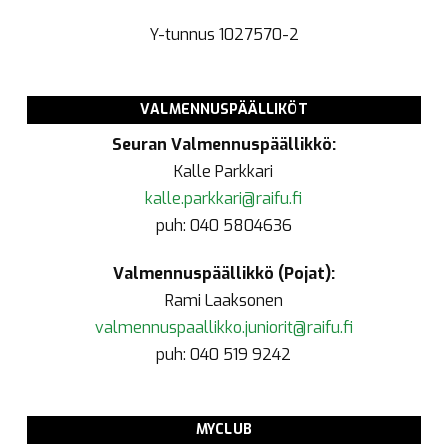
Y-tunnus
1027570-2
VALMENNUSPÄÄLLIKÖT
Seuran Valmennuspäällikkö:
Kalle Parkkari
kalle.parkkari@raifu.fi
puh: 040 5804636
Valmennuspäällikkö (Pojat):
Rami Laaksonen
valmennuspaallikko.juniorit@raifu.fi
puh: 040 519 9242
MYCLUB