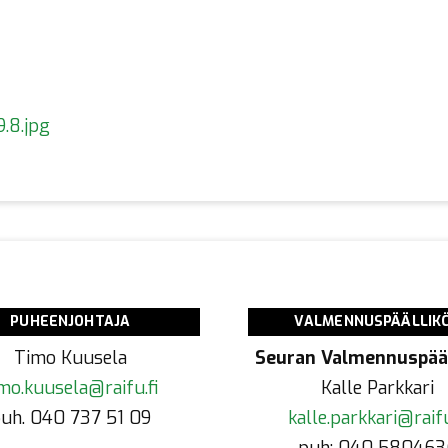
.8.jpg
PUHEENJOHTAJA
VALMENNUSPÄÄLLIK
Timo Kuusela
Seuran Valmennuspääl
mo.kuusela@raifu.fi
Kalle Parkkari
uh. 040 737 51 09
kalle.parkkari@raifu