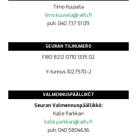
Timo Kuusela
timo.kuusela@raifu.fi
puh. 040 737 51 09
SEURAN TILINUMERO
FI80 8212 0710 1335 02
Y-tunnus
1027570-2
VALMENNUSPÄÄLLIKÖT
Seuran Valmennuspäällikkö:
Kalle Parkkari
kalle.parkkari@raifu.fi
puh: 040 5804636