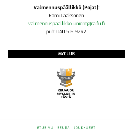
Valmennuspäällikkö (Pojat):
Rami Laaksonen
valmennuspaallikko.juniorit@raifu.fi
puh: 040 519 9242
MYCLUB
ETUSIVU
SEURA
JOUKKUEET