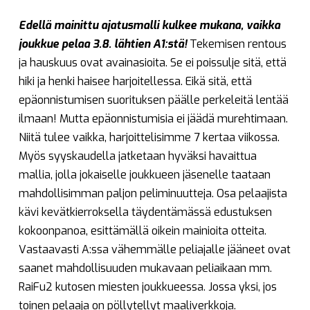
Edellä mainittu ajatusmalli kulkee mukana, vaikka
joukkue pelaa 3.8. lähtien A1:stä!
Tekemisen rentous
ja hauskuus ovat avainasioita. Se ei poissulje sitä, että
hiki ja henki haisee harjoitellessa. Eikä sitä, että
epäonnistumisen suorituksen päälle perkeleitä lentää
ilmaan! Mutta epäonnistumisia ei jäädä murehtimaan.
Niitä tulee vaikka, harjoittelisimme 7 kertaa viikossa.
Myös syyskaudella jatketaan hyväksi havaittua
mallia, jolla jokaiselle joukkueen jäsenelle taataan
mahdollisimman paljon peliminuutteja. Osa pelaajista
kävi kevätkierroksella täydentämässä edustuksen
kokoonpanoa, esittämällä oikein mainioita otteita.
Vastaavasti A:ssa vähemmälle peliajalle jääneet ovat
saanet mahdollisuuden mukavaan peliaikaan mm.
RaiFu2 kutosen miesten joukkueessa. Jossa yksi, jos
toinen pelaaja on pöllytellyt maaliverkkoja.