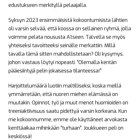
edustukseen merkityllä pelaajalla.
Syksyn 2023 ensimmäisistä kokoontumisista lähtien
oli varsin selvää, että koossa on sellainen ryhmä, jolla
voimme pelata noususta A1:seen. Talvella se myös
yhteiseksi tavoitteeksi seinälle merkattiin. Millä
tavalla tämä sitten mahdollistetaan? Oli kysymys,
johon vastaus löytyi nopeasti. ”Olemalla kentän
pääesiintyjä pelin jokaisessa tilanteessa!”
Harjoittelumäärä luotiin maltilliseksi, koska meillä
ymmärretään, että nuoren miehen elämässä on
muutakin. Opinnot, työ ja muut menot huomioiden on
treeniaktiivisuus saatu pidettyä varsin korkeana. Kun
me kokoonnumme, emme ole käyttäneet arvokasta
kenttäaikaa mihinkään ”turhaan”. Joukkueen peli on
keskiössä!