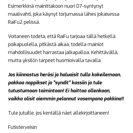
Esimerkkinä mainittakoon nuori 07-syntynyt
maalivahti, joka käynyt torjumassa lähes jokaisessa
RaiFu2 pelissä.
Voitaneen todeta, että RaiFu tarjoaa tällä hetkellä
poikapuolella, pitkästä aikaa, todella mainiot
mahdollisuudet harrastaa jalkapalloa. Kehittävällä,
mutta yksilön tarpeet huomioivalla tavalla.
Jos kiinnostus heräsi ja haluaisit tulla kokeilemaan,
pakkaa nappikset ja ”syndit” kassiin ja tule
tutustumaan toimintaan! Ei haittaa ollenkaan,
vaikka olisit aiemmin pelannut vasempana pakkina!!
Tule jutuille, jos kentällä näet allekirjoittaneen!
Futisterveisin