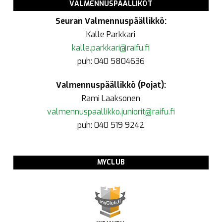
VALMENNUSPÄÄLLIKÖT
Seuran Valmennuspäällikkö:
Kalle Parkkari
kalle.parkkari@raifu.fi
puh: 040 5804636
Valmennuspäällikkö (Pojat):
Rami Laaksonen
valmennuspaallikko.juniorit@raifu.fi
puh: 040 519 9242
MYCLUB