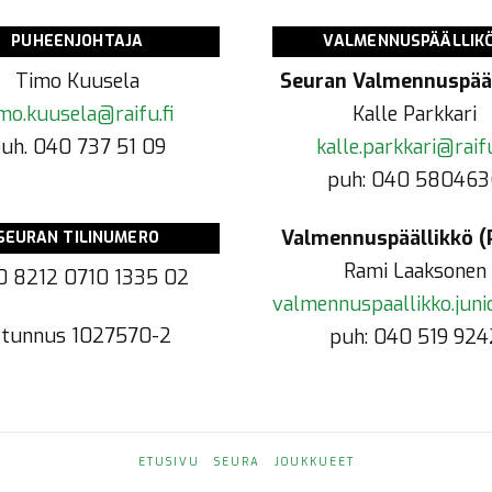
PUHEENJOHTAJA
VALMENNUSPÄÄLLIK
Timo Kuusela
Seuran Valmennuspääl
mo.kuusela@raifu.fi
Kalle Parkkari
uh. 040 737 51 09
kalle.parkkari@raifu
puh: 040 580463
Valmennuspäällikkö (P
SEURAN TILINUMERO
Rami Laaksonen
0 8212 0710 1335 02
valmennuspaallikko.junio
-tunnus
1027570-2
puh: 040 519 924
ETUSIVU
SEURA
JOUKKUEET