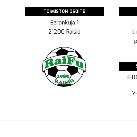
TOIMISTON OSOITE
Eeronkuja 1
21200 Raisio
ti
p
FI8
Y