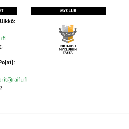
ÖT
MYCLUB
likkö:
.fi
6
ojat):
rit@raifu.fi
2