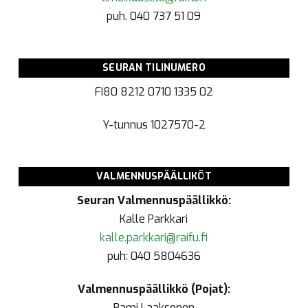
puh. 040 737 51 09
SEURAN TILINUMERO
FI80 8212 0710 1335 02
Y-tunnus
1027570-2
VALMENNUSPÄÄLLIKÖT
Seuran Valmennuspäällikkö:
Kalle Parkkari
kalle.parkkari@raifu.fi
puh: 040 5804636
Valmennuspäällikkö (Pojat):
Rami Laaksonen