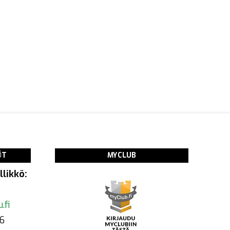
ÖT
MYCLUB
likkö:
.fi
6