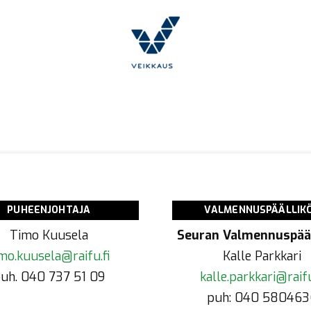
PUHEENJOHTAJA
VALMENNUSPÄÄLLIK
Timo Kuusela
Seuran Valmennuspääl
mo.kuusela@raifu.fi
Kalle Parkkari
uh. 040 737 51 09
kalle.parkkari@raifu
puh: 040 580463