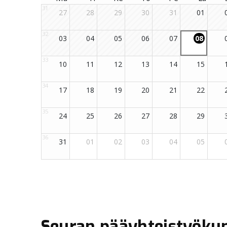
Seuran pääyhteistyöku