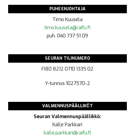
PUHEENJOHTAJA
Timo Kuusela
timo.kuusela@raifu.fi
puh. 040 737 51 09
SEURAN TILINUMERO
FI80 8212 0710 1335 02
Y-tunnus
1027570-2
VALMENNUSPÄÄLLIKÖT
Seuran Valmennuspäällikkö:
Kalle Parkkari
kalle.parkkari@raifu.fi