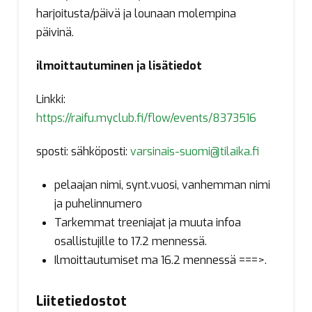
harjoitusta/päivä ja lounaan molempina
päivinä.
ilmoittautuminen ja lisätiedot
Linkki:
https://raifu.myclub.fi/flow/events/8373516
sposti: sähköposti:
varsinais-suomi@tilaika.fi
pelaajan nimi, synt.vuosi, vanhemman nimi
ja puhelinnumero
Tarkemmat treeniajat ja muuta infoa
osallistujille to 17.2 mennessä.
Ilmoittautumiset ma 16.2 mennessä ===>.
Liitetiedostot