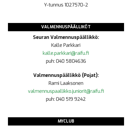
Y-tunnus
1027570-2
VALMENNUSPÄÄLLIKÖT
Seuran Valmennuspäällikkö:
Kalle Parkkari
kalle.parkkari@raifu.fi
puh: 040 5804636
Valmennuspäällikkö (Pojat):
Rami Laaksonen
valmennuspaallikko.juniorit@raifu.fi
puh: 040 519 9242
MYCLUB