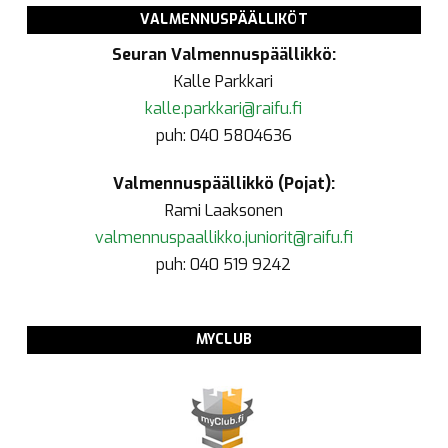
VALMENNUSPÄÄLLIKÖT
Seuran Valmennuspäällikkö:
Kalle Parkkari
kalle.parkkari@raifu.fi
puh: 040 5804636
Valmennuspäällikkö (Pojat):
Rami Laaksonen
valmennuspaallikko.juniorit@raifu.fi
puh: 040 519 9242
MYCLUB