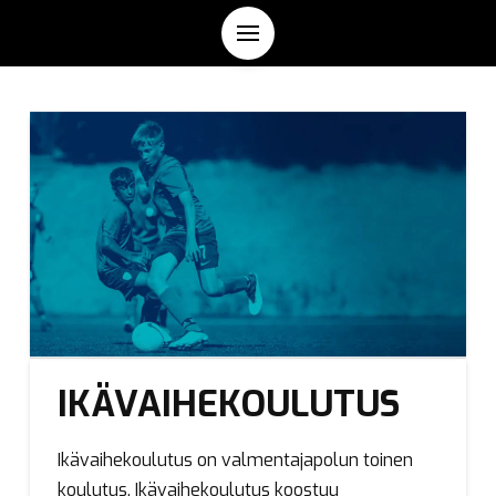
IKÄVAIHEKOULUTUS
Ikävaihekoulutus on valmentajapolun toinen
koulutus. Ikävaihekoulutus koostuu