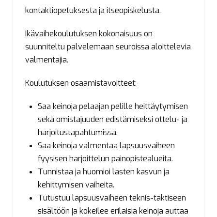
kontaktiopetuksesta ja itseopiskelusta.
Ikävaihekoulutuksen kokonaisuus on
suunniteltu palvelemaan seuroissa aloittelevia
valmentajia.
Koulutuksen osaamistavoitteet:
Saa keinoja pelaajan pelille heittäytymisen
sekä omistajuuden edistämiseksi ottelu- ja
harjoitustapahtumissa.​
Saa keinoja valmentaa lapsuusvaiheen
fyysisen harjoittelun painopistealueita.​
Tunnistaa ja huomioi lasten kasvun ja
kehittymisen vaiheita.​
Tutustuu lapsuusvaiheen teknis-taktiseen
sisältöön ja kokeilee erilaisia keinoja auttaa