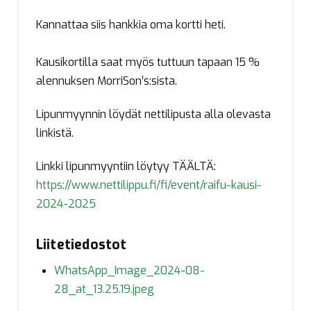
Kannattaa siis hankkia oma kortti heti.
Kausikortilla saat myös tuttuun tapaan 15 %
alennuksen MorriSon’s:sista.
Lipunmyynnin löydät nettilipusta alla olevasta
linkistä.
Linkki lipunmyyntiin löytyy TÄÄLTÄ:
https://www.nettilippu.fi/fi/event/raifu-kausi-
2024-2025
Liitetiedostot
WhatsApp_Image_2024-08-
28_at_13.25.19.jpeg