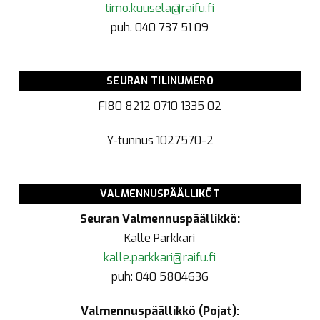
timo.kuusela@raifu.fi
puh. 040 737 51 09
SEURAN TILINUMERO
FI80 8212 0710 1335 02
Y-tunnus
1027570-2
VALMENNUSPÄÄLLIKÖT
Seuran Valmennuspäällikkö:
Kalle Parkkari
kalle.parkkari@raifu.fi
puh: 040 5804636
Valmennuspäällikkö (Pojat):