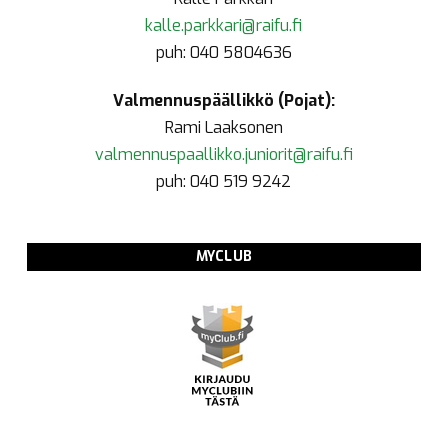
kalle.parkkari@raifu.fi
puh: 040 5804636
Valmennuspäällikkö (Pojat):
Rami Laaksonen
valmennuspaallikko.juniorit@raifu.fi
puh: 040 519 9242
MYCLUB