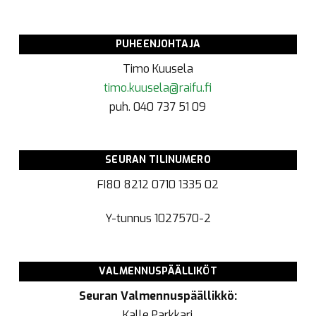
PUHEENJOHTAJA
Timo Kuusela
timo.kuusela@raifu.fi
puh. 040 737 51 09
SEURAN TILINUMERO
FI80 8212 0710 1335 02
Y-tunnus
1027570-2
VALMENNUSPÄÄLLIKÖT
Seuran Valmennuspäällikkö:
Kalle Parkkari