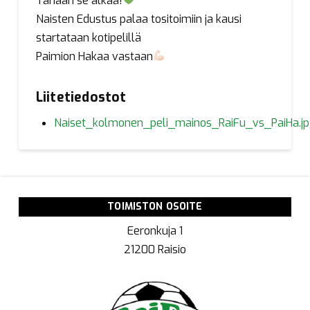
Tänään se alkaa!
Naisten Edustus palaa tositoimiin ja kausi
startataan kotipelillä
Paimion Hakaa vastaan
Liitetiedostot
Naiset_kolmonen_peli_mainos_RaiFu_vs_PaiHa.j
TOIMISTON OSOITE
Eeronkuja 1
21200 Raisio