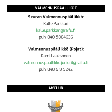
VALMENNUSPÄÄLLIKÖT
Seuran Valmennuspäällikkö:
Kalle Parkkari
kalle.parkkari@raifu.fi
puh: 040 5804636
Valmennuspäällikkö (Pojat):
Rami Laaksonen
valmennuspaallikko.juniorit@raifu.fi
puh: 040 519 9242
MYCLUB