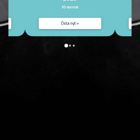
10 euroa
Osta nyt »
0
1
2